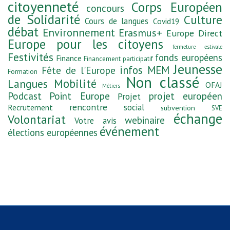
citoyenneté
Corps Européen
concours
de Solidarité
Culture
Cours de langues
Covid19
débat
Environnement
Erasmus+
Europe Direct
Europe pour les citoyens
fermeture estivale
Festivités
fonds européens
Finance
Financement participatif
Jeunesse
infos MEM
Fête de l'Europe
Formation
Non classé
Mobilité
Langues
OFAJ
Métiers
Podcast
Point Europe
projet européen
Projet
rencontre
social
Recrutement
subvention
SVE
échange
Volontariat
webinaire
Votre avis
événement
élections européennes