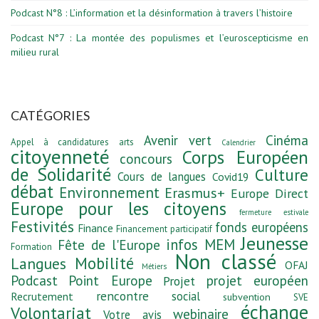
Podcast N°8 : L’information et la désinformation à travers l’histoire
Podcast N°7 : La montée des populismes et l’euroscepticisme en
milieu rural
CATÉGORIES
Avenir vert
Cinéma
Appel à candidatures
arts
Calendrier
citoyenneté
Corps Européen
concours
de Solidarité
Culture
Cours de langues
Covid19
débat
Environnement
Erasmus+
Europe Direct
Europe pour les citoyens
fermeture estivale
Festivités
fonds européens
Finance
Financement participatif
Jeunesse
infos MEM
Fête de l'Europe
Formation
Non classé
Mobilité
Langues
OFAJ
Métiers
Podcast
Point Europe
projet européen
Projet
rencontre
social
Recrutement
subvention
SVE
échange
Volontariat
webinaire
Votre avis