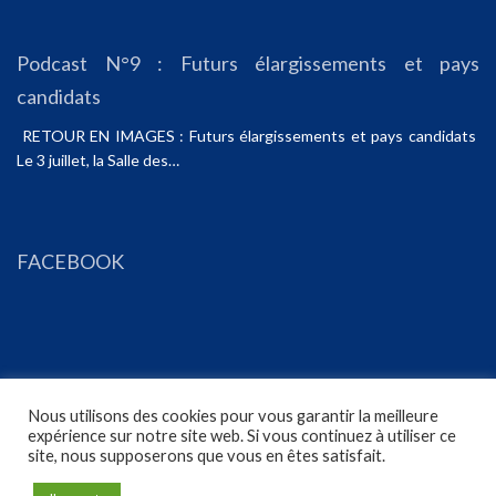
Podcast N°9 : Futurs élargissements et pays
candidats
RETOUR EN IMAGES : Futurs élargissements et pays candidats
Le 3 juillet, la Salle des…
FACEBOOK
Nous utilisons des cookies pour vous garantir la meilleure
expérience sur notre site web. Si vous continuez à utiliser ce
site, nous supposerons que vous en êtes satisfait.
ACCUEIL
ACTUALITÉS
CONTACT
MENTIONS LÉGALES