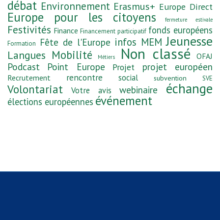
débat
Environnement
Erasmus+
Europe Direct
Europe pour les citoyens
fermeture estivale
Festivités
fonds européens
Finance
Financement participatif
Jeunesse
infos MEM
Fête de l'Europe
Formation
Non classé
Mobilité
Langues
OFAJ
Métiers
Podcast
Point Europe
projet européen
Projet
rencontre
social
Recrutement
subvention
SVE
échange
Volontariat
webinaire
Votre avis
événement
élections européennes