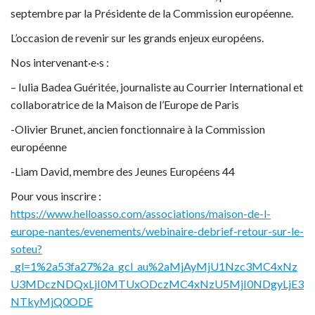
septembre par la Présidente de la Commission européenne.
L’occasion de revenir sur les grands enjeux européens.
Nos intervenant·e·s :
– Iulia Badea Guéritée, journaliste au Courrier International et
collaboratrice de la Maison de l’Europe de Paris
-Olivier Brunet, ancien fonctionnaire à la Commission
européenne
-Liam David, membre des Jeunes Européens 44
Pour vous inscrire :
https://www.helloasso.com/associations/maison-de-l-
europe-nantes/evenements/webinaire-debrief-retour-sur-le-
soteu?
_gl=1%2a53fa27%2a_gcl_au%2aMjAyMjU1Nzc3MC4xNz
U3MDczNDQxLjI0MTUxODczMC4xNzU5MjI0NDgyLjE3
NTkyMjQ0ODE