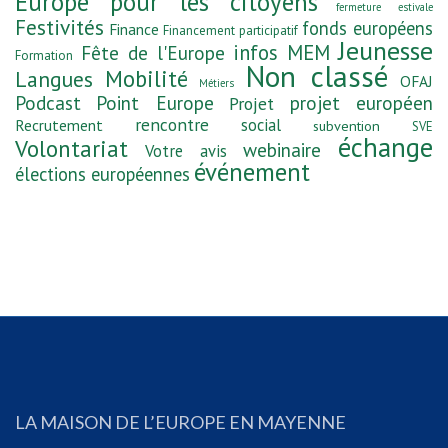
Europe pour les citoyens
fermeture estivale
Festivités
fonds européens
Finance
Financement participatif
Jeunesse
infos MEM
Fête de l'Europe
Formation
Non classé
Mobilité
Langues
OFAJ
Métiers
Podcast
Point Europe
projet européen
Projet
rencontre
social
Recrutement
subvention
SVE
échange
Volontariat
webinaire
Votre avis
événement
élections européennes
LA MAISON DE L’EUROPE EN MAYENNE