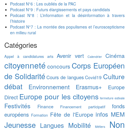
Podcast N°6 : Les oubliés de la PAC
Podcast N°9 : Futurs élargissements et pays candidats
Podcast N°8 : L’information et la désinformation à travers
l’histoire
Podcast N°7 : La montée des populismes et l’euroscepticisme
en milieu rural
Catégories
Cinéma
Avenir vert
Appel à candidatures
arts
Calendrier
citoyenneté
Corps Européen
concours
de Solidarité
Culture
Cours de langues
Covid19
débat
Environnement
Erasmus+
Europe
Europe pour les citoyens
Direct
fermeture estivale
Festivités
fonds
Finance
Financement participatif
infos MEM
Fête de l'Europe
européens
Formation
Non
Jeunesse
Mobilité
Langues
Métiers