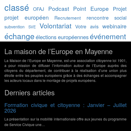
classé
Podcast
Point Europe
Projet
OFAJ
projet européen
rencontre
social
Recrutement
Volontariat
webinaire
Votre avis
subvention
SVE
échange
événement
élections européennes
La maison de l’Europe en Mayenne
La Maison de l’Europe en Mayenne, est une association citoyenne loi 1901,
a pour mission de diffuser l’information autour de l’Europe auprès des
citoyens du département, de contribuer à la réalisation d’une union plus
étroite entre les peuples européens grâce à des échanges et accompagner
les acteurs locaux dans le montage de projets européens.
Derniers articles
Formation civique et citoyenne : Janvier – Juillet
2026
La présentation sur la mobilité internationale offre aux jeunes du programme
de Service Civique une…