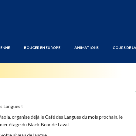
: le prochain Café
YENNE
BOUGER EN EUROPE
ANIMATIONS
COURS DE L
s Langues !
Paola, organise déjà le Café des Langues du mois prochain, le
mier étage du Black Bear de Laval.
votre niveau de langue.