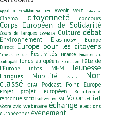
Avenir vert
Appel à candidatures
arts
Calendrier
citoyenneté
Cinéma
concours
Corps Européen de Solidarité
débat
Culture
Cours de langues
Covid19
Environnement
Erasmus+
Europe
Europe pour les citoyens
Direct
Festivités
Finance
Financement
fermeture estivale
fonds européens
Fête de
participatif
Formation
Jeunesse
infos MEM
l'Europe
Non
Mobilité
Langues
Métiers
classé
Podcast
Point Europe
OFAJ
projet européen
Projet
Recrutement
Volontariat
rencontre
social
subvention
SVE
échange
webinaire
élections
Votre avis
événement
européennes