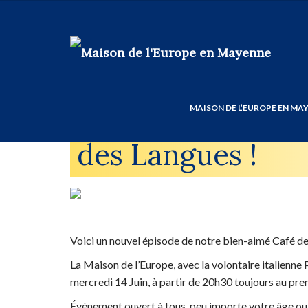
Mercredi 14 Juin 
MAISON DE L’EUROPE EN MA
des Langues !
Voici un nouvel épisode de notre bien-aimé Café de
La Maison de l’Europe, avec la volontaire italienne 
mercredi 14 Juin, à partir de 20h30 toujours au pre
Évènement ouvert à tous, peu importe votre âge ou 