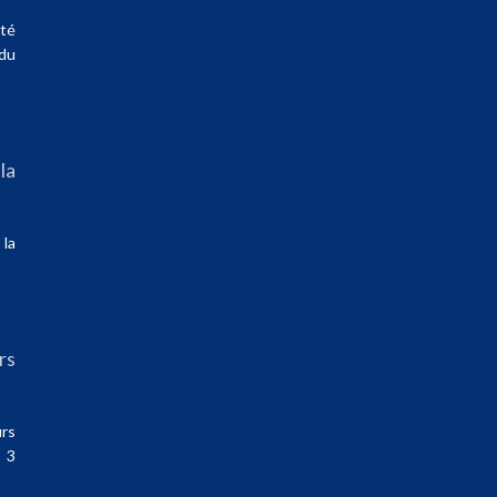
té
du
la
la
rs
s
rs
 3