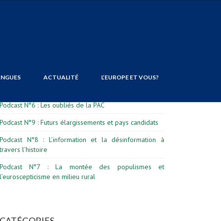
DERNIERS ARTICLES
ANGUES
ACTUALITÉ
L’EUROPE ET VOUS?
Formation civique et citoyenne : Janvier – Juillet 2026
Podcast N°6 : Les oubliés de la PAC
Podcast N°9 : Futurs élargissements et pays candidats
Podcast N°8 : L’information et la désinformation à
travers l’histoire
Podcast N°7 : La montée des populismes et
l’euroscepticisme en milieu rural
CATÉGORIES