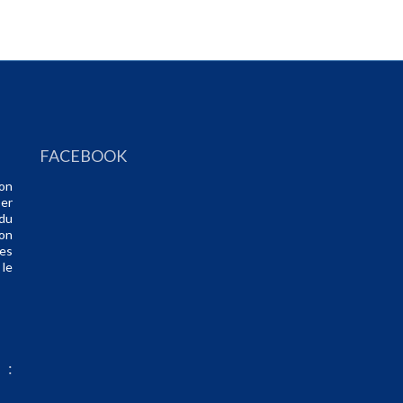
FACEBOOK
ion
er
 du
ion
des
le
 :