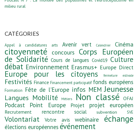
milieu rural
CATÉGORIES
Avenir vert
Cinéma
Appel à candidatures
arts
Calendrier
citoyenneté
Corps Européen
concours
de Solidarité
Culture
Cours de langues
Covid19
débat
Environnement
Erasmus+
Europe Direct
Europe pour les citoyens
fermeture estivale
Festivités
fonds européens
Finance
Financement participatif
Jeunesse
infos MEM
Fête de l'Europe
Formation
Non classé
Mobilité
Langues
OFAJ
Métiers
Podcast
Point Europe
projet européen
Projet
rencontre
social
Recrutement
subvention
SVE
échange
Volontariat
webinaire
Votre avis
événement
élections européennes