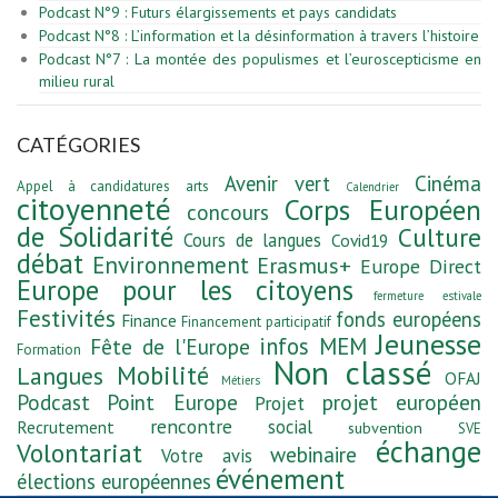
Podcast N°9 : Futurs élargissements et pays candidats
Podcast N°8 : L’information et la désinformation à travers l’histoire
Podcast N°7 : La montée des populismes et l’euroscepticisme en
milieu rural
CATÉGORIES
Avenir vert
Cinéma
Appel à candidatures
arts
Calendrier
citoyenneté
Corps Européen
concours
de Solidarité
Culture
Cours de langues
Covid19
débat
Environnement
Erasmus+
Europe Direct
Europe pour les citoyens
fermeture estivale
Festivités
fonds européens
Finance
Financement participatif
Jeunesse
infos MEM
Fête de l'Europe
Formation
Non classé
Mobilité
Langues
OFAJ
Métiers
Podcast
Point Europe
projet européen
Projet
rencontre
social
Recrutement
subvention
SVE
échange
Volontariat
webinaire
Votre avis
événement
élections européennes