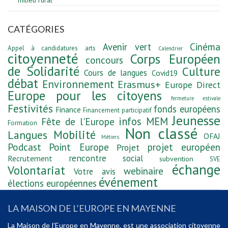
CATÉGORIES
Avenir vert
Cinéma
Appel à candidatures
arts
Calendrier
citoyenneté
Corps Européen
concours
de Solidarité
Culture
Cours de langues
Covid19
débat
Environnement
Erasmus+
Europe Direct
Europe pour les citoyens
fermeture estivale
Festivités
fonds européens
Finance
Financement participatif
Jeunesse
infos MEM
Fête de l'Europe
Formation
Non classé
Mobilité
Langues
OFAJ
Métiers
Podcast
Point Europe
projet européen
Projet
rencontre
social
Recrutement
subvention
SVE
échange
Volontariat
webinaire
Votre avis
événement
élections européennes
LA MAISON DE L’EUROPE EN MAYENNE
La Maison de l’Europe en Mayenne, est une association citoyenne