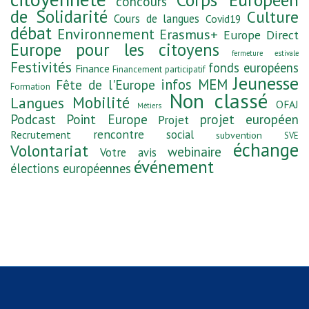
concours
de Solidarité
Culture
Cours de langues
Covid19
débat
Environnement
Erasmus+
Europe Direct
Europe pour les citoyens
fermeture estivale
Festivités
fonds européens
Finance
Financement participatif
Jeunesse
infos MEM
Fête de l'Europe
Formation
Non classé
Mobilité
Langues
OFAJ
Métiers
Podcast
Point Europe
projet européen
Projet
rencontre
social
Recrutement
subvention
SVE
échange
Volontariat
webinaire
Votre avis
événement
élections européennes