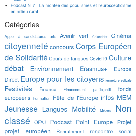
Podcast N°7 : La montée des populismes et l’euroscepticisme
en milieu rural
Catégories
Cinéma
Avenir vert
Appel à candidatures
arts
Calendrier
citoyenneté
Corps Européen
concours
de Solidarité
Culture
Cours de langues
Covid19
débat
Environnement
Erasmus+
Europe
Europe pour les citoyens
Direct
fermeture estivale
Festivités
fonds
Finance
Financement participatif
infos MEM
Fête de l'Europe
européens
Formation
Non
Jeunesse
Mobilité
Langues
Métiers
classé
Podcast
Point Europe
Projet
OFAJ
projet européen
rencontre
social
Recrutement