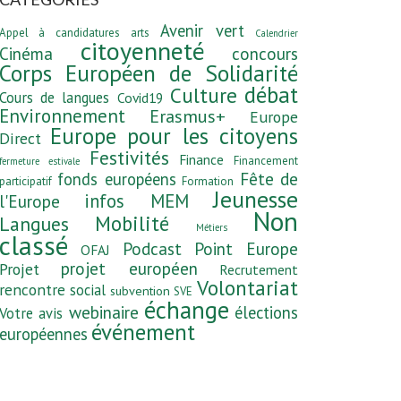
Avenir vert
Appel à candidatures
arts
Calendrier
citoyenneté
Cinéma
concours
Corps Européen de Solidarité
débat
Culture
Cours de langues
Covid19
Environnement
Erasmus+
Europe
Europe pour les citoyens
Direct
Festivités
Finance
Financement
fermeture estivale
fonds européens
Fête de
participatif
Formation
Jeunesse
infos MEM
l'Europe
Non
Mobilité
Langues
Métiers
classé
Podcast
Point Europe
OFAJ
projet européen
Projet
Recrutement
Volontariat
rencontre
social
subvention
SVE
échange
webinaire
élections
Votre avis
événement
européennes