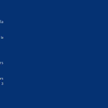
la
la
rs
s
rs
 3