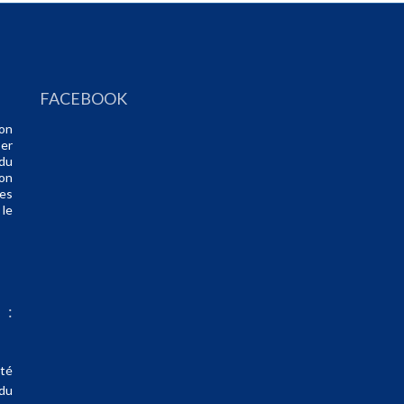
FACEBOOK
ion
er
 du
ion
des
le
 :
té
du