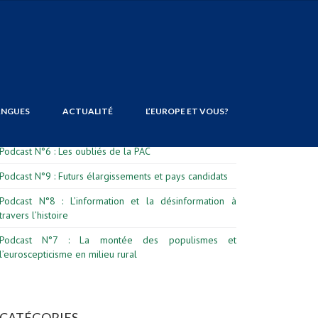
DERNIERS ARTICLES
ANGUES
ACTUALITÉ
L’EUROPE ET VOUS?
Formation civique et citoyenne : Janvier – Juillet 2026
Podcast N°6 : Les oubliés de la PAC
Podcast N°9 : Futurs élargissements et pays candidats
Podcast N°8 : L’information et la désinformation à
travers l’histoire
Podcast N°7 : La montée des populismes et
l’euroscepticisme en milieu rural
CATÉGORIES