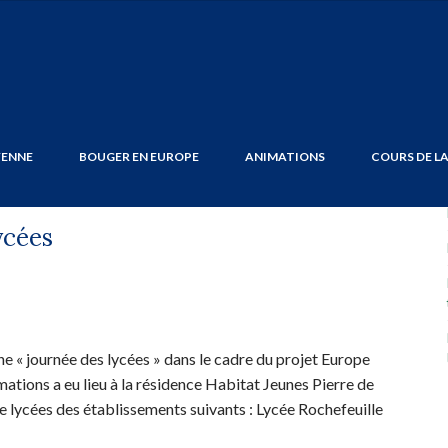
marion
YENNE
BOUGER EN EUROPE
ANIMATIONS
COURS DE L
ycées
ne « journée des lycées » dans le cadre du projet Europe
mations a eu lieu à la résidence Habitat Jeunes Pierre de
e lycées des établissements suivants : Lycée Rochefeuille